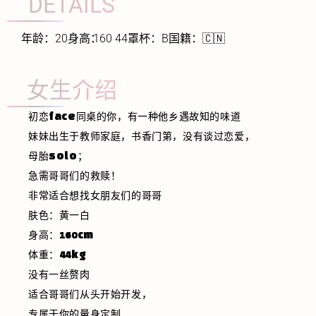
DETAILS
年龄：
20
身高：
160 44
罩杯：
B
国籍：
🇨🇳
女生介绍
初恋face同桌的你，有一种他乡遇故知的味道
妹妹出生于教师家庭，书香门第，没有谈过恋爱，
母胎solo；
急需哥哥们的救赎！
非常适合想找女朋友们的哥哥
肤色：黄一白
身高：160cm
体重：44kg
没有一丝赘肉
适合哥哥们从头开始开发，
专属于你的量身定制