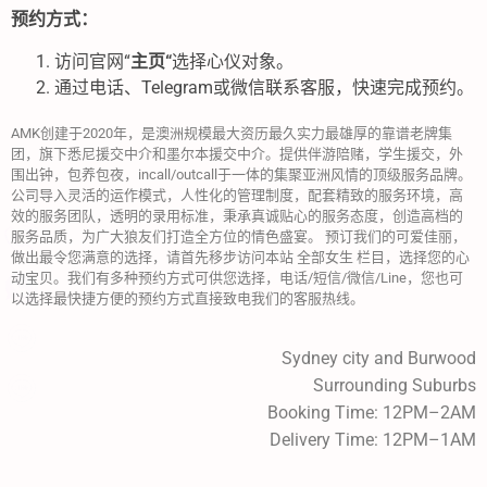
预约方式：
访问官网“
主页“
选择心仪对象。
通过电话、Telegram或微信联系客服，快速完成预约。
AMK创建于2020年，是澳洲规模最大资历最久实力最雄厚的靠谱老牌集
团，旗下悉尼援交中介和墨尔本援交中介。提供伴游陪赌，学生援交，外
围出钟，包养包夜，incall/outcall于一体的集聚亚洲风情的顶级服务品牌。
公司导入灵活的运作模式，人性化的管理制度，配套精致的服务环境，高
效的服务团队，透明的录用标准，秉承真诚贴心的服务态度，创造高档的
服务品质，为广大狼友们打造全方位的情色盛宴。 预订我们的可爱佳丽，
做出最令您满意的选择，请首先移步访问本站 全部女生 栏目，选择您的心
动宝贝。我们有多种预约方式可供您选择，电话/短信/微信/Line，您也可
以选择最快捷方便的预约方式直接致电我们的客服热线。
Sydney city and Burwood
Surrounding Suburbs
Booking Time: 12PM–2AM
Delivery Time: 12PM–1AM